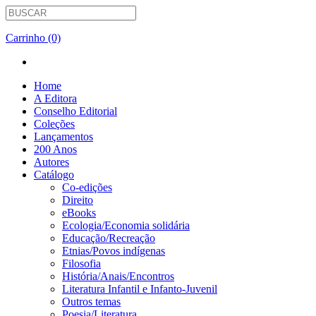
Carrinho (0)
Home
A Editora
Conselho Editorial
Coleções
Lançamentos
200 Anos
Autores
Catálogo
Co-edições
Direito
eBooks
Ecologia/Economia solidária
Educação/Recreação
Etnias/Povos indígenas
Filosofia
História/Anais/Encontros
Literatura Infantil e Infanto-Juvenil
Outros temas
Poesia/Literatura