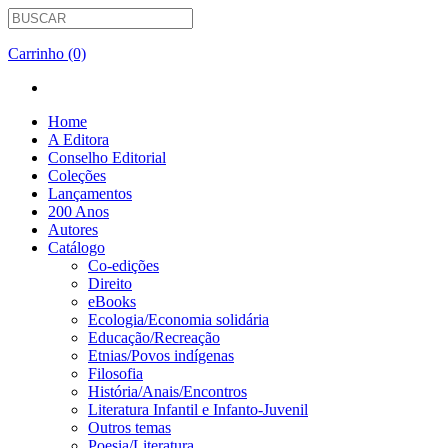
Carrinho (0)
Home
A Editora
Conselho Editorial
Coleções
Lançamentos
200 Anos
Autores
Catálogo
Co-edições
Direito
eBooks
Ecologia/Economia solidária
Educação/Recreação
Etnias/Povos indígenas
Filosofia
História/Anais/Encontros
Literatura Infantil e Infanto-Juvenil
Outros temas
Poesia/Literatura