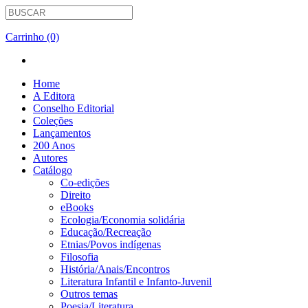
Carrinho (0)
Home
A Editora
Conselho Editorial
Coleções
Lançamentos
200 Anos
Autores
Catálogo
Co-edições
Direito
eBooks
Ecologia/Economia solidária
Educação/Recreação
Etnias/Povos indígenas
Filosofia
História/Anais/Encontros
Literatura Infantil e Infanto-Juvenil
Outros temas
Poesia/Literatura