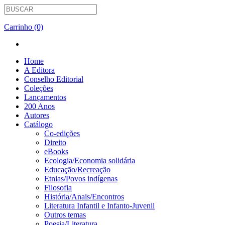
Carrinho (0)
Home
A Editora
Conselho Editorial
Coleções
Lançamentos
200 Anos
Autores
Catálogo
Co-edições
Direito
eBooks
Ecologia/Economia solidária
Educação/Recreação
Etnias/Povos indígenas
Filosofia
História/Anais/Encontros
Literatura Infantil e Infanto-Juvenil
Outros temas
Poesia/Literatura