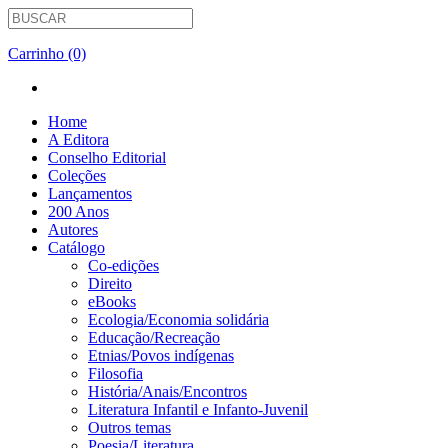
Carrinho (0)
Home
A Editora
Conselho Editorial
Coleções
Lançamentos
200 Anos
Autores
Catálogo
Co-edições
Direito
eBooks
Ecologia/Economia solidária
Educação/Recreação
Etnias/Povos indígenas
Filosofia
História/Anais/Encontros
Literatura Infantil e Infanto-Juvenil
Outros temas
Poesia/Literatura