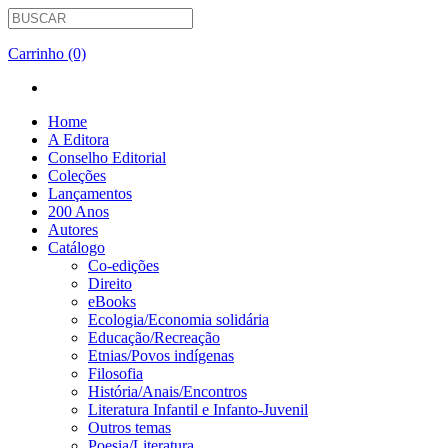
Carrinho (0)
Home
A Editora
Conselho Editorial
Coleções
Lançamentos
200 Anos
Autores
Catálogo
Co-edições
Direito
eBooks
Ecologia/Economia solidária
Educação/Recreação
Etnias/Povos indígenas
Filosofia
História/Anais/Encontros
Literatura Infantil e Infanto-Juvenil
Outros temas
Poesia/Literatura