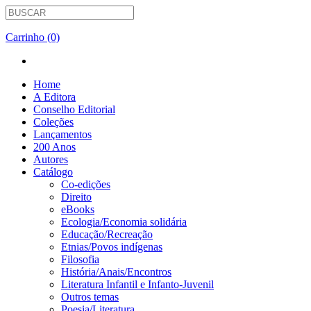
Carrinho (0)
Home
A Editora
Conselho Editorial
Coleções
Lançamentos
200 Anos
Autores
Catálogo
Co-edições
Direito
eBooks
Ecologia/Economia solidária
Educação/Recreação
Etnias/Povos indígenas
Filosofia
História/Anais/Encontros
Literatura Infantil e Infanto-Juvenil
Outros temas
Poesia/Literatura