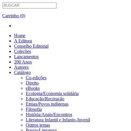
Carrinho (0)
Home
A Editora
Conselho Editorial
Coleções
Lançamentos
200 Anos
Autores
Catálogo
Co-edições
Direito
eBooks
Ecologia/Economia solidária
Educação/Recreação
Etnias/Povos indígenas
Filosofia
História/Anais/Encontros
Literatura Infantil e Infanto-Juvenil
Outros temas
Poesia/Literatura