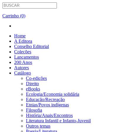
Carrinho (0)
Home
A Editora
Conselho Editorial
Coleções
Lançamentos
200 Anos
Autores
Catálogo
Co-edições
Direito
eBooks
Ecologia/Economia solidária
Educação/Recreação
Etnias/Povos indígenas
Filosofia
História/Anais/Encontros
Literatura Infantil e Infanto-Juvenil
Outros temas
Poesia/Literatura