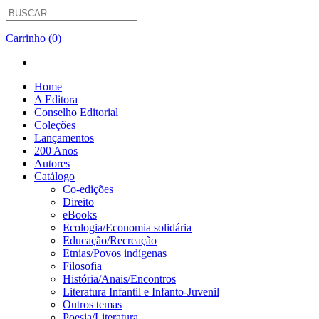
Carrinho (0)
Home
A Editora
Conselho Editorial
Coleções
Lançamentos
200 Anos
Autores
Catálogo
Co-edições
Direito
eBooks
Ecologia/Economia solidária
Educação/Recreação
Etnias/Povos indígenas
Filosofia
História/Anais/Encontros
Literatura Infantil e Infanto-Juvenil
Outros temas
Poesia/Literatura