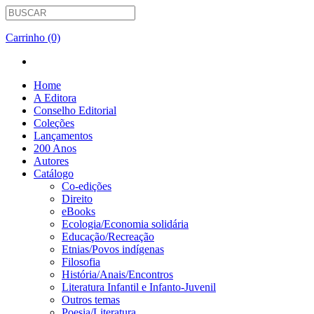
Carrinho (0)
Home
A Editora
Conselho Editorial
Coleções
Lançamentos
200 Anos
Autores
Catálogo
Co-edições
Direito
eBooks
Ecologia/Economia solidária
Educação/Recreação
Etnias/Povos indígenas
Filosofia
História/Anais/Encontros
Literatura Infantil e Infanto-Juvenil
Outros temas
Poesia/Literatura