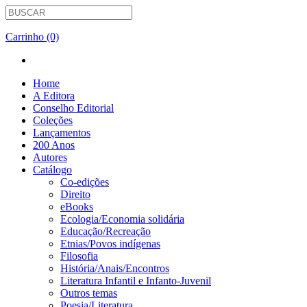
Carrinho (0)
Home
A Editora
Conselho Editorial
Coleções
Lançamentos
200 Anos
Autores
Catálogo
Co-edições
Direito
eBooks
Ecologia/Economia solidária
Educação/Recreação
Etnias/Povos indígenas
Filosofia
História/Anais/Encontros
Literatura Infantil e Infanto-Juvenil
Outros temas
Poesia/Literatura