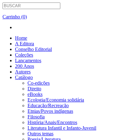
Carrinho (0)
Home
A Editora
Conselho Editorial
Coleções
Lançamentos
200 Anos
Autores
Catálogo
Co-edições
Direito
eBooks
Ecologia/Economia solidária
Educação/Recreação
Etnias/Povos indígenas
Filosofia
História/Anais/Encontros
Literatura Infantil e Infanto-Juvenil
Outros temas
Poesia/Literatura