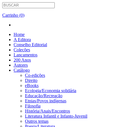
Carrinho (0)
Home
A Editora
Conselho Editorial
Coleções
Lançamentos
200 Anos
Autores
Catálogo
Co-edições
Direito
eBooks
Ecologia/Economia solidária
Educação/Recreação
Etnias/Povos indígenas
Filosofia
História/Anais/Encontros
Literatura Infantil e Infanto-Juvenil
Outros temas
Poesia/Literatura