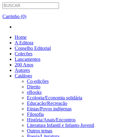
Carrinho (0)
Home
A Editora
Conselho Editorial
Coleções
Lançamentos
200 Anos
Autores
Catálogo
Co-edições
Direito
eBooks
Ecologia/Economia solidária
Educação/Recreação
Etnias/Povos indígenas
Filosofia
História/Anais/Encontros
Literatura Infantil e Infanto-Juvenil
Outros temas
Poesia/Literatura