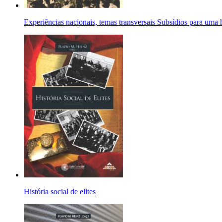
Experiências nacionais, temas transversais Subsídios para uma
História social de elites