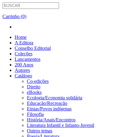
Carrinho (0)
Home
A Editora
Conselho Editorial
Coleções
Lançamentos
200 Anos
Autores
Catálogo
Co-edições
Direito
eBooks
Ecologia/Economia solidária
Educação/Recreação
Etnias/Povos indígenas
Filosofia
História/Anais/Encontros
Literatura Infantil e Infanto-Juvenil
Outros temas
Poesia/Literatura