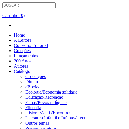
Carrinho (0)
Home
A Editora
Conselho Editorial
Coleções
Lançamentos
200 Anos
Autores
Catálogo
Co-edições
Direito
eBooks
Ecologia/Economia solidária
Educação/Recreação
Etnias/Povos indígenas
Filosofia
História/Anais/Encontros
Literatura Infantil e Infanto-Juvenil
Outros temas
Poesia/Literatura