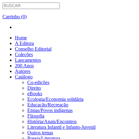
Carrinho (0)
Home
A Editora
Conselho Editorial
Coleções
Lançamentos
200 Anos
Autores
Catálogo
Co-edições
Direito
eBooks
Ecologia/Economia solidária
Educação/Recreação
Etnias/Povos indígenas
Filosofia
História/Anais/Encontros
Literatura Infantil e Infanto-Juvenil
Outros temas
Poesia/Literatura