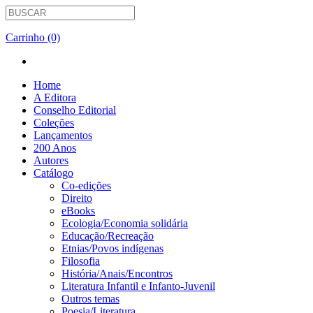
Carrinho (0)
Home
A Editora
Conselho Editorial
Coleções
Lançamentos
200 Anos
Autores
Catálogo
Co-edições
Direito
eBooks
Ecologia/Economia solidária
Educação/Recreação
Etnias/Povos indígenas
Filosofia
História/Anais/Encontros
Literatura Infantil e Infanto-Juvenil
Outros temas
Poesia/Literatura