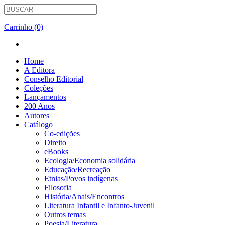
Carrinho (0)
Home
A Editora
Conselho Editorial
Coleções
Lançamentos
200 Anos
Autores
Catálogo
Co-edições
Direito
eBooks
Ecologia/Economia solidária
Educação/Recreação
Etnias/Povos indígenas
Filosofia
História/Anais/Encontros
Literatura Infantil e Infanto-Juvenil
Outros temas
Poesia/Literatura