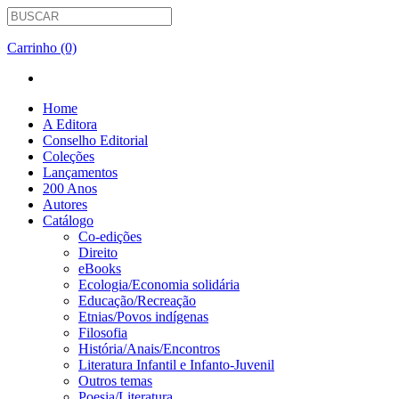
Carrinho (0)
Home
A Editora
Conselho Editorial
Coleções
Lançamentos
200 Anos
Autores
Catálogo
Co-edições
Direito
eBooks
Ecologia/Economia solidária
Educação/Recreação
Etnias/Povos indígenas
Filosofia
História/Anais/Encontros
Literatura Infantil e Infanto-Juvenil
Outros temas
Poesia/Literatura