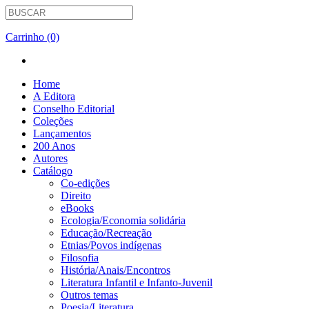
Carrinho (0)
Home
A Editora
Conselho Editorial
Coleções
Lançamentos
200 Anos
Autores
Catálogo
Co-edições
Direito
eBooks
Ecologia/Economia solidária
Educação/Recreação
Etnias/Povos indígenas
Filosofia
História/Anais/Encontros
Literatura Infantil e Infanto-Juvenil
Outros temas
Poesia/Literatura