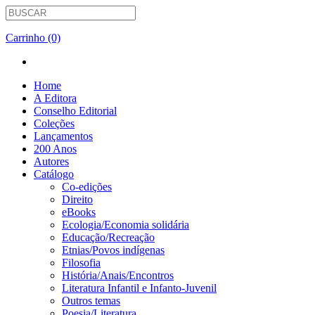
Carrinho (0)
Home
A Editora
Conselho Editorial
Coleções
Lançamentos
200 Anos
Autores
Catálogo
Co-edições
Direito
eBooks
Ecologia/Economia solidária
Educação/Recreação
Etnias/Povos indígenas
Filosofia
História/Anais/Encontros
Literatura Infantil e Infanto-Juvenil
Outros temas
Poesia/Literatura