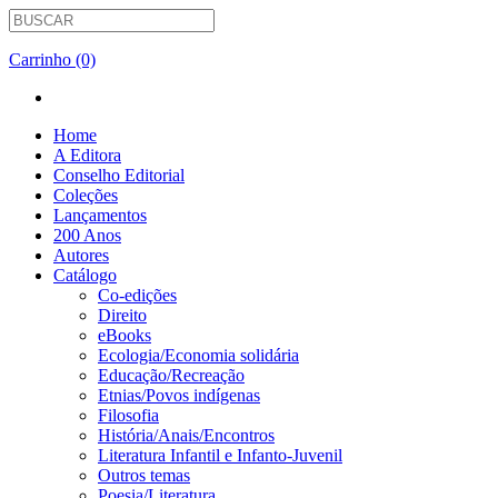
Carrinho (0)
Home
A Editora
Conselho Editorial
Coleções
Lançamentos
200 Anos
Autores
Catálogo
Co-edições
Direito
eBooks
Ecologia/Economia solidária
Educação/Recreação
Etnias/Povos indígenas
Filosofia
História/Anais/Encontros
Literatura Infantil e Infanto-Juvenil
Outros temas
Poesia/Literatura