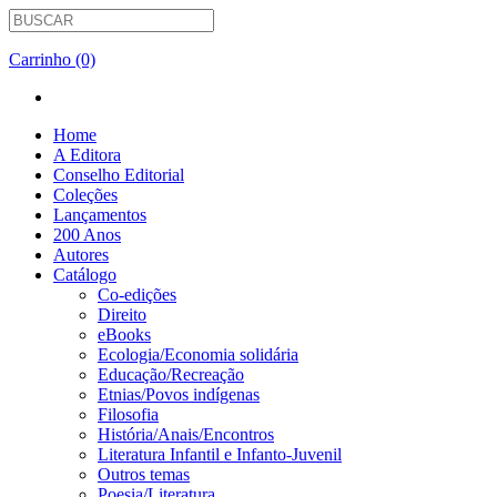
Carrinho (0)
Home
A Editora
Conselho Editorial
Coleções
Lançamentos
200 Anos
Autores
Catálogo
Co-edições
Direito
eBooks
Ecologia/Economia solidária
Educação/Recreação
Etnias/Povos indígenas
Filosofia
História/Anais/Encontros
Literatura Infantil e Infanto-Juvenil
Outros temas
Poesia/Literatura