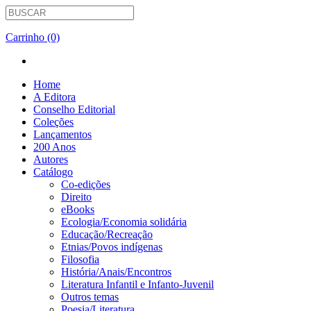
Carrinho (0)
Home
A Editora
Conselho Editorial
Coleções
Lançamentos
200 Anos
Autores
Catálogo
Co-edições
Direito
eBooks
Ecologia/Economia solidária
Educação/Recreação
Etnias/Povos indígenas
Filosofia
História/Anais/Encontros
Literatura Infantil e Infanto-Juvenil
Outros temas
Poesia/Literatura