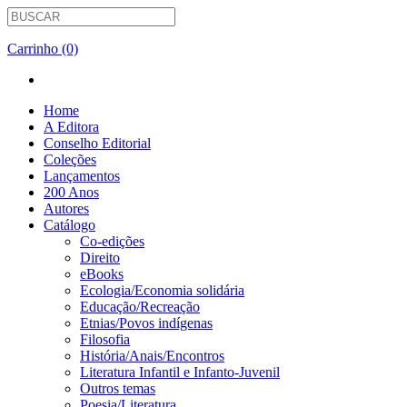
Carrinho (0)
Home
A Editora
Conselho Editorial
Coleções
Lançamentos
200 Anos
Autores
Catálogo
Co-edições
Direito
eBooks
Ecologia/Economia solidária
Educação/Recreação
Etnias/Povos indígenas
Filosofia
História/Anais/Encontros
Literatura Infantil e Infanto-Juvenil
Outros temas
Poesia/Literatura