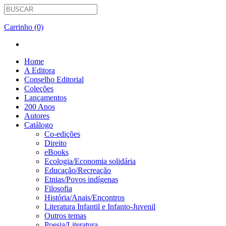
Carrinho (0)
Home
A Editora
Conselho Editorial
Coleções
Lançamentos
200 Anos
Autores
Catálogo
Co-edições
Direito
eBooks
Ecologia/Economia solidária
Educação/Recreação
Etnias/Povos indígenas
Filosofia
História/Anais/Encontros
Literatura Infantil e Infanto-Juvenil
Outros temas
Poesia/Literatura