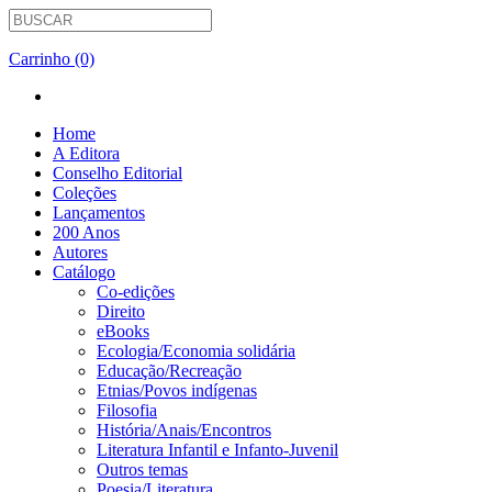
Carrinho (0)
Home
A Editora
Conselho Editorial
Coleções
Lançamentos
200 Anos
Autores
Catálogo
Co-edições
Direito
eBooks
Ecologia/Economia solidária
Educação/Recreação
Etnias/Povos indígenas
Filosofia
História/Anais/Encontros
Literatura Infantil e Infanto-Juvenil
Outros temas
Poesia/Literatura