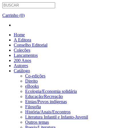
Carrinho (0)
Home
A Editora
Conselho Editorial
Coleções
Lançamentos
200 Anos
Autores
Catálogo
Co-edições
Direito
eBooks
Ecologia/Economia solidária
Educação/Recreação
Etnias/Povos indígenas
Filosofia
História/Anais/Encontros
Literatura Infantil e Infanto-Juvenil
Outros temas
Poesia/Literatura