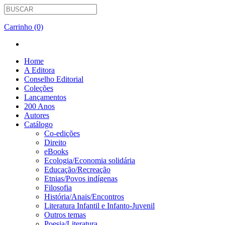
Carrinho (0)
Home
A Editora
Conselho Editorial
Coleções
Lançamentos
200 Anos
Autores
Catálogo
Co-edições
Direito
eBooks
Ecologia/Economia solidária
Educação/Recreação
Etnias/Povos indígenas
Filosofia
História/Anais/Encontros
Literatura Infantil e Infanto-Juvenil
Outros temas
Poesia/Literatura