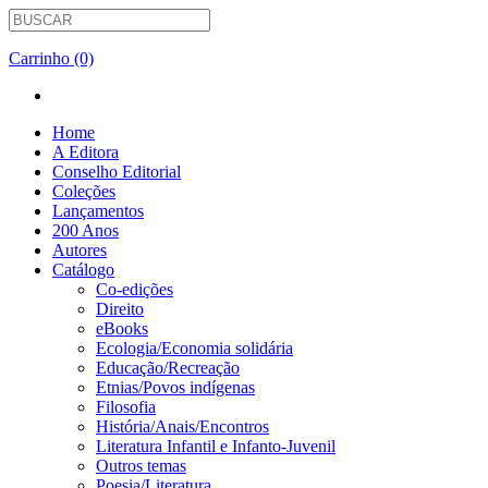
Carrinho (0)
Home
A Editora
Conselho Editorial
Coleções
Lançamentos
200 Anos
Autores
Catálogo
Co-edições
Direito
eBooks
Ecologia/Economia solidária
Educação/Recreação
Etnias/Povos indígenas
Filosofia
História/Anais/Encontros
Literatura Infantil e Infanto-Juvenil
Outros temas
Poesia/Literatura