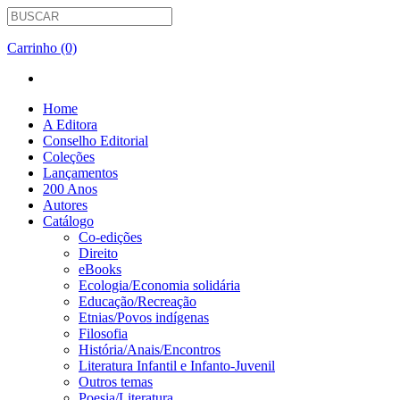
Carrinho (0)
Home
A Editora
Conselho Editorial
Coleções
Lançamentos
200 Anos
Autores
Catálogo
Co-edições
Direito
eBooks
Ecologia/Economia solidária
Educação/Recreação
Etnias/Povos indígenas
Filosofia
História/Anais/Encontros
Literatura Infantil e Infanto-Juvenil
Outros temas
Poesia/Literatura