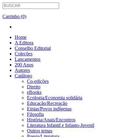
Carrinho (0)
Home
A Editora
Conselho Editorial
Coleções
Lançamentos
200 Anos
Autores
Catálogo
Co-edições
Direito
eBooks
Ecologia/Economia solidária
Educação/Recreação
Etnias/Povos indígenas
Filosofia
História/Anais/Encontros
Literatura Infantil e Infanto-Juvenil
Outros temas
Poesia/Literatura