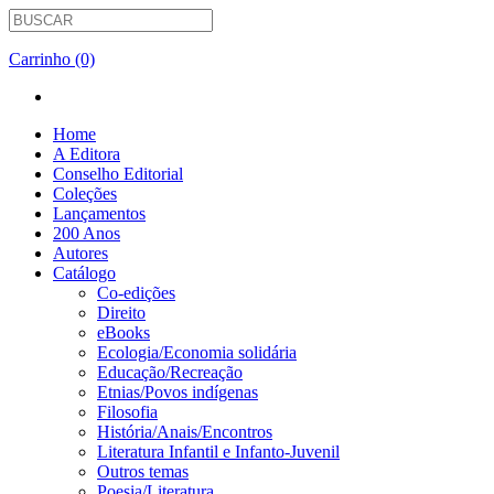
Carrinho (0)
Home
A Editora
Conselho Editorial
Coleções
Lançamentos
200 Anos
Autores
Catálogo
Co-edições
Direito
eBooks
Ecologia/Economia solidária
Educação/Recreação
Etnias/Povos indígenas
Filosofia
História/Anais/Encontros
Literatura Infantil e Infanto-Juvenil
Outros temas
Poesia/Literatura