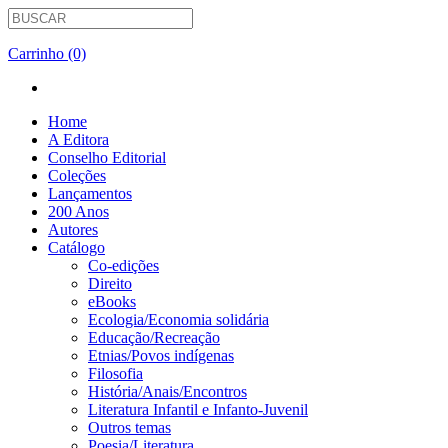
Carrinho (0)
Home
A Editora
Conselho Editorial
Coleções
Lançamentos
200 Anos
Autores
Catálogo
Co-edições
Direito
eBooks
Ecologia/Economia solidária
Educação/Recreação
Etnias/Povos indígenas
Filosofia
História/Anais/Encontros
Literatura Infantil e Infanto-Juvenil
Outros temas
Poesia/Literatura