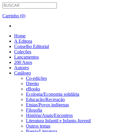
Carrinho (0)
Home
A Editora
Conselho Editorial
Coleções
Lançamentos
200 Anos
Autores
Catálogo
Co-edições
Direito
eBooks
Ecologia/Economia solidária
Educação/Recreação
Etnias/Povos indígenas
Filosofia
História/Anais/Encontros
Literatura Infantil e Infanto-Juvenil
Outros temas
Poesia/Literatura