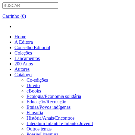
Carrinho (0)
Home
A Editora
Conselho Editorial
Coleções
Lançamentos
200 Anos
Autores
Catálogo
Co-edições
Direito
eBooks
Ecologia/Economia solidária
Educação/Recreação
Etnias/Povos indígenas
Filosofia
História/Anais/Encontros
Literatura Infantil e Infanto-Juvenil
Outros temas
Poesia/Literatura