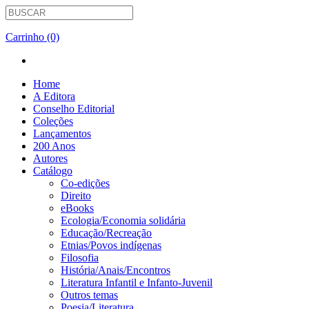
Carrinho (0)
Home
A Editora
Conselho Editorial
Coleções
Lançamentos
200 Anos
Autores
Catálogo
Co-edições
Direito
eBooks
Ecologia/Economia solidária
Educação/Recreação
Etnias/Povos indígenas
Filosofia
História/Anais/Encontros
Literatura Infantil e Infanto-Juvenil
Outros temas
Poesia/Literatura