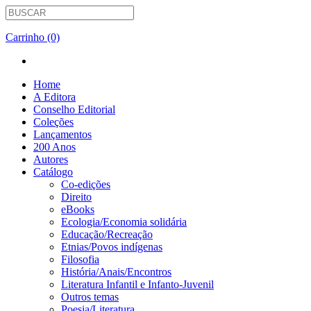
Carrinho (0)
Home
A Editora
Conselho Editorial
Coleções
Lançamentos
200 Anos
Autores
Catálogo
Co-edições
Direito
eBooks
Ecologia/Economia solidária
Educação/Recreação
Etnias/Povos indígenas
Filosofia
História/Anais/Encontros
Literatura Infantil e Infanto-Juvenil
Outros temas
Poesia/Literatura