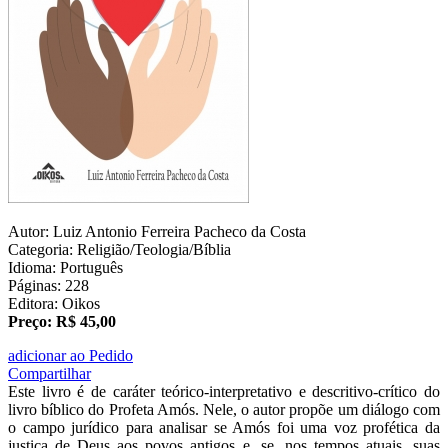
Autor: Luiz Antonio Ferreira Pacheco da Costa
Categoria: Religião/Teologia/Bíblia
Idioma: Português
Páginas: 228
Editora: Oikos
Preço: R$ 45,00
adicionar ao Pedido
Compartilhar
Este livro é de caráter teórico-interpretativo e descritivo-crítico do
livro bíblico do Profeta Amós. Nele, o autor propõe um diálogo com
o campo jurídico para analisar se Amós foi uma voz profética da
justiça de Deus aos povos antigos e, se, nos tempos atuais, suas