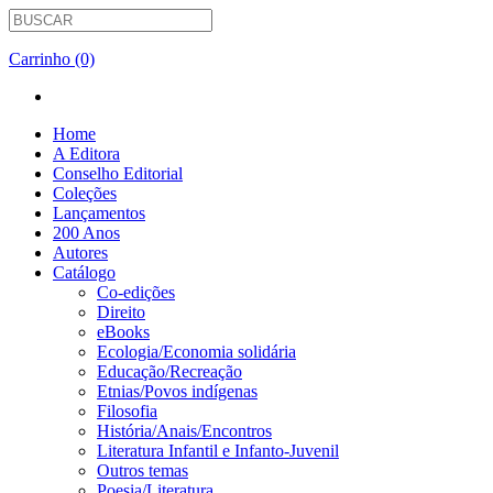
Carrinho (0)
Home
A Editora
Conselho Editorial
Coleções
Lançamentos
200 Anos
Autores
Catálogo
Co-edições
Direito
eBooks
Ecologia/Economia solidária
Educação/Recreação
Etnias/Povos indígenas
Filosofia
História/Anais/Encontros
Literatura Infantil e Infanto-Juvenil
Outros temas
Poesia/Literatura