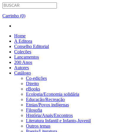
Carrinho (0)
Home
A Editora
Conselho Editorial
Coleções
Lançamentos
200 Anos
Autores
Catálogo
Co-edições
Direito
eBooks
Ecologia/Economia solidária
Educação/Recreação
Etnias/Povos indígenas
Filosofia
História/Anais/Encontros
Literatura Infantil e Infanto-Juvenil
Outros temas
Poesia/Literatura