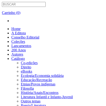
Carrinho (0)
Home
A Editora
Conselho Editorial
Coleções
Lançamentos
200 Anos
Autores
Catálogo
Co-edições
Direito
eBooks
Ecologia/Economia solidária
Educação/Recreação
Etnias/Povos indígenas
Filosofia
História/Anais/Encontros
Literatura Infantil e Infanto-Juvenil
Outros temas
Poesia/Literatura