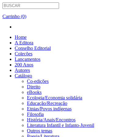
Carrinho (0)
Home
A Editora
Conselho Editorial
Coleções
Lançamentos
200 Anos
Autores
Catálogo
Co-edições
Direito
eBooks
Ecologia/Economia solidária
Educação/Recreação
Etnias/Povos indígenas
Filosofia
História/Anais/Encontros
Literatura Infantil e Infanto-Juvenil
Outros temas
Poesia/Literatura