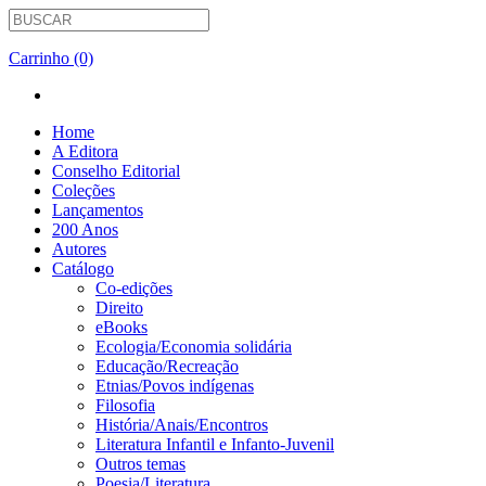
Carrinho (0)
Home
A Editora
Conselho Editorial
Coleções
Lançamentos
200 Anos
Autores
Catálogo
Co-edições
Direito
eBooks
Ecologia/Economia solidária
Educação/Recreação
Etnias/Povos indígenas
Filosofia
História/Anais/Encontros
Literatura Infantil e Infanto-Juvenil
Outros temas
Poesia/Literatura