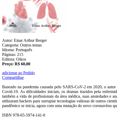
Autor: Einar Arthur Berger
Categoria: Outros temas
Idioma: Português
Páginas: 215
Editora: Oikos
Preço: R$ 60,00
adicionar ao Pedido
Compartilhar
Baseado na pandemia causada pelo SARS-CoV-2 em 2020, o autor de
Covid-19. As dificuldades iniciais, os dramas trazidos pela enferm
também a vida de profissionais da área médica, suas ansiedades e an
utilizaram hackers para surrupiar tecnologias valiosas de outros cien
pandêmico se inicia, agora com uma mutação do novo coronavírus que s
ISBN 978-65-5974-141-0