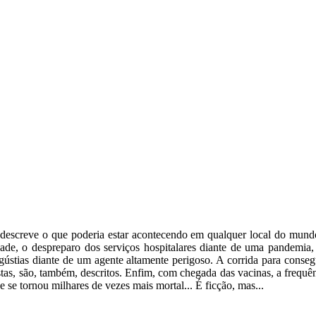
screve o que poderia estar acontecendo em qualquer local do mund
idade, o despreparo dos serviços hospitalares diante de uma pandemia
gústias diante de um agente altamente perigoso. A corrida para conseg
tistas, são, também, descritos. Enfim, com chegada das vacinas, a frequê
e tornou milhares de vezes mais mortal... É ficção, mas...