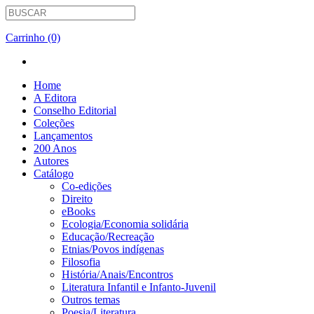
Carrinho (0)
Home
A Editora
Conselho Editorial
Coleções
Lançamentos
200 Anos
Autores
Catálogo
Co-edições
Direito
eBooks
Ecologia/Economia solidária
Educação/Recreação
Etnias/Povos indígenas
Filosofia
História/Anais/Encontros
Literatura Infantil e Infanto-Juvenil
Outros temas
Poesia/Literatura