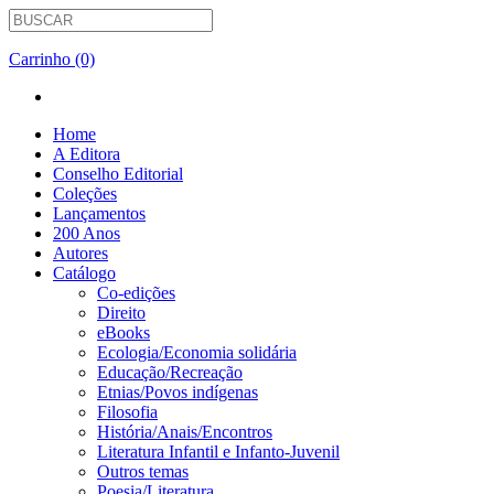
Carrinho (0)
Home
A Editora
Conselho Editorial
Coleções
Lançamentos
200 Anos
Autores
Catálogo
Co-edições
Direito
eBooks
Ecologia/Economia solidária
Educação/Recreação
Etnias/Povos indígenas
Filosofia
História/Anais/Encontros
Literatura Infantil e Infanto-Juvenil
Outros temas
Poesia/Literatura