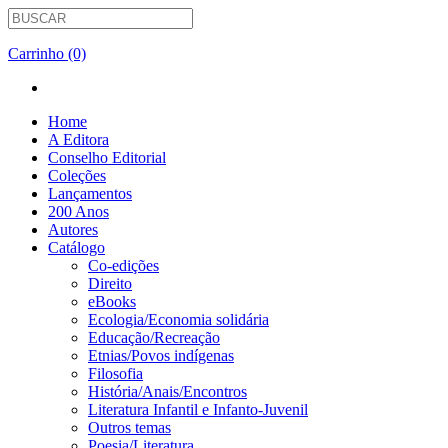
Carrinho (0)
Home
A Editora
Conselho Editorial
Coleções
Lançamentos
200 Anos
Autores
Catálogo
Co-edições
Direito
eBooks
Ecologia/Economia solidária
Educação/Recreação
Etnias/Povos indígenas
Filosofia
História/Anais/Encontros
Literatura Infantil e Infanto-Juvenil
Outros temas
Poesia/Literatura