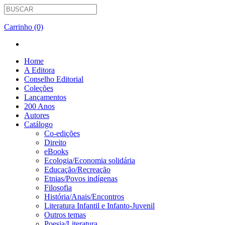
Carrinho (0)
Home
A Editora
Conselho Editorial
Coleções
Lançamentos
200 Anos
Autores
Catálogo
Co-edições
Direito
eBooks
Ecologia/Economia solidária
Educação/Recreação
Etnias/Povos indígenas
Filosofia
História/Anais/Encontros
Literatura Infantil e Infanto-Juvenil
Outros temas
Poesia/Literatura