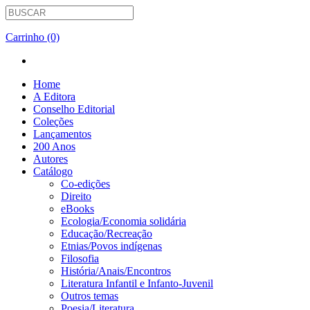
Carrinho (0)
Home
A Editora
Conselho Editorial
Coleções
Lançamentos
200 Anos
Autores
Catálogo
Co-edições
Direito
eBooks
Ecologia/Economia solidária
Educação/Recreação
Etnias/Povos indígenas
Filosofia
História/Anais/Encontros
Literatura Infantil e Infanto-Juvenil
Outros temas
Poesia/Literatura